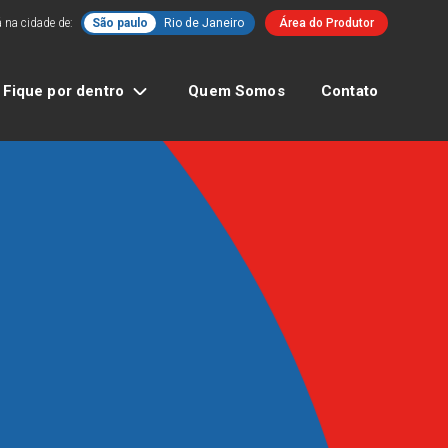
 na cidade de:
São paulo
Rio de Janeiro
Área do Produtor
Fique por dentro
Quem Somos
Contato