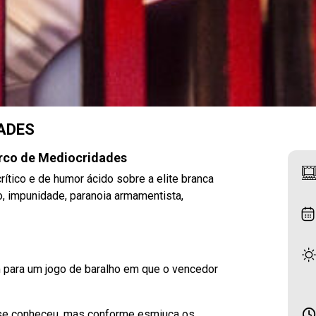
ADES
irco de Mediocridades
tico e de humor ácido sobre a elite branca
, impunidade, paranoia armamentista,
 para um jogo de baralho em que o vencedor
se conheceu, mas conforme esmiuça os