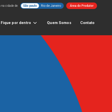
 na cidade de:
São paulo
Rio de Janeiro
Área do Produtor
Fique por dentro
Quem Somos
Contato