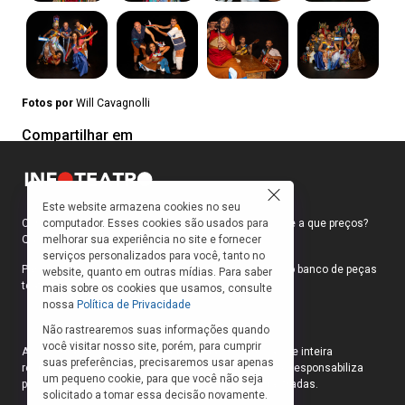
Fotos por
Will Cavagnolli
Compartilhar em
Este website armazena cookies no seu
computador. Esses cookies são usados para
Como faço para ir ao teatro? Onde compro ingressos e a que preços?
melhorar sua experiência no site e fornecer
Quais peças estão em cartaz?
serviços personalizados para você, tanto no
Para responder a essas e outras perguntas, criamos o banco de peças
website, quanto em outras mídias. Para saber
teatrais do INFOTEATRO.
mais sobre os cookies que usamos, consulte
nossa
Política de Privacidade
Não rastrearemos suas informações quando
você visitar nosso site, porém, para cumprir
As informações das peças cadastradas no site são de inteira
suas preferências, precisaremos usar apenas
responsabilidade das produções. O Infoteatro não se responsabiliza
um pequeno cookie, para que você não seja
pela atualização das informações das peças cadastradas.
solicitado a tomar essa decisão novamente.