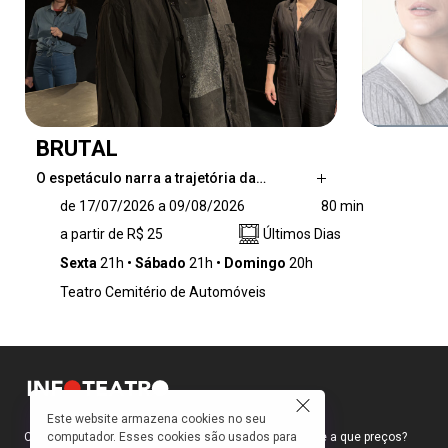
BRUTAL
O espetáculo narra a trajetória da…
O espetáculo narra a trajetória da seita 'Legião
de 17/07/2026 a 09/08/2026
80 min
do Amor', sob a liderança de Estevão, um
a partir de R$ 25
Últimos Dias
homem que prega estar em permanente
contato com Deus por meio das forças da
Sexta
21h
Sábado
21h
Domingo
20h
natureza. Ele atrai para seu grupo jovens sem
Teatro Cemitério de Automóveis
perspectivas de vida que buscam um sentido.
No princípio, tudo parece inocente, mas
Estevão é bem mais perigoso do que pode
parecer.
Este website armazena cookies no seu
computador. Esses cookies são usados para
Como faço para ir ao teatro? Onde compro ingressos e a que preços?