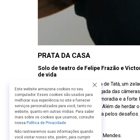
PRATA DA CASA
Solo de teatro de Felipe Frazão e Vic
de vida
Prata da Casa conta a história de Tatá, um zel
Este website armazena cookies no seu
grande transformação. A chegada das câmeras 
computador. Esses cookies são usados para
ameaçam seu emprego, sua moradia e a forte 
melhorar sua experiência no site e fornecer
de sua vida desde a infância. Além de herdar 
serviços personalizados para você, tanto no
website, quanto em outras mídias. Para saber
paixão pelo samba, que o guia pelos desafios.
mais sobre os cookies que usamos, consulte
nossa
Política de Privacidade
Ficha Técnica:
Não rastrearemos suas informações quando
Direção e Dramaturgia: Victor Mendes.
você visitar nosso site, porém, para cumprir