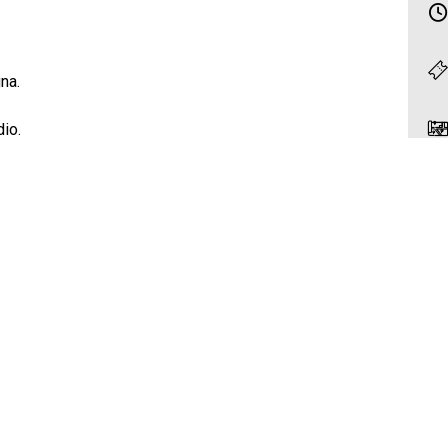
na.
io.
as.
anda Teixeira / Macida Joachim / Mauricio