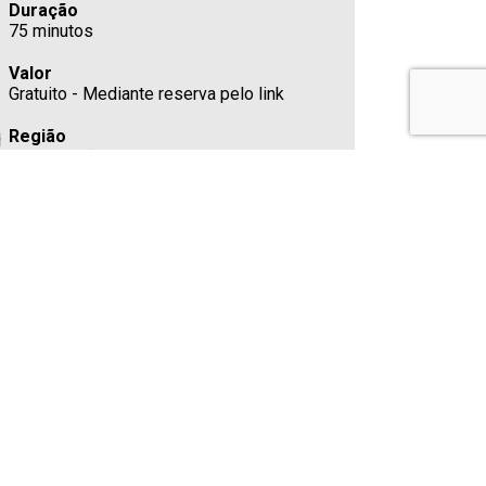
Duração
75 minutos
Valor
Gratuito - Mediante reserva pelo link
Região
Centro / São Paulo
Teatro / Espaço
Centro Cultural São Paulo (CCSP)
R. Vergueiro, 1000, Paraíso, São Paulo/SP -
01504000
Estacionamento
Cafeteria
Sim
Telefone
(11) 3397-4277
E-mail