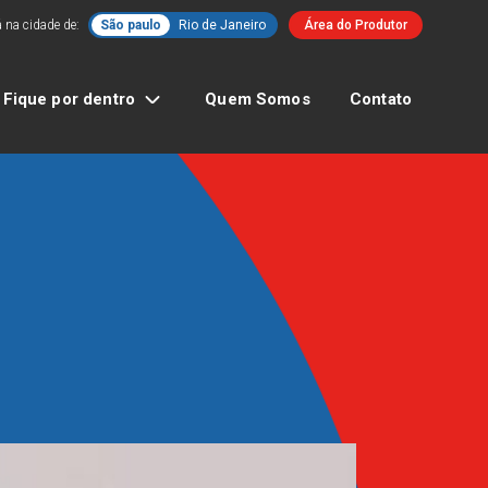
 na cidade de:
São paulo
Rio de Janeiro
Área do Produtor
Fique por dentro
Quem Somos
Contato