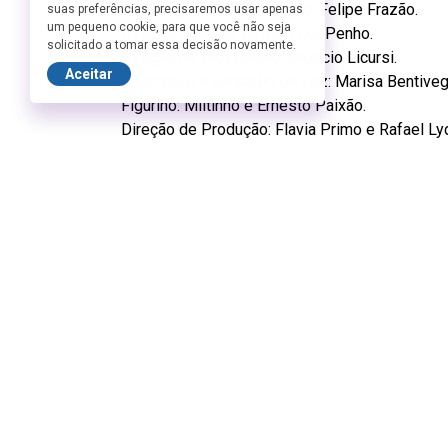
Idealização e Interpretação: Felipe Frazão.
suas preferências, precisaremos usar apenas
um pequeno cookie, para que você não seja
Direção Musical: Alfredo Del Penho.
solicitado a tomar essa decisão novamente.
Direção de Movimento: Fabricio Licursi.
Aceitar
Cenografia e Desenho de Luz: Marisa Bentiveg
Figurino: Miltinho e Ernesto Paixão.
Direção de Produção: Flavia Primo e Rafael Lyd
Coordenação Geral: Frazão Produções Artístic
Assessoria de Imprensa – Arteplural – M Fern
Barreira