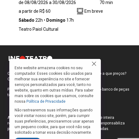
de 08/08/2026 a 30/08/2026
70 min
presos confinados disputam o poder e
a partir de R$ 60
Em breve
articulam uma fuga durante uma rebelião
anunciada. Porém, tudo muda quando um
Sábado
22h
Domingo
17h
jovem de classe média, preso por homicídio, é
Teatro Paiol Cultural
jogado no mesmo espaço, transformando o
ambiente.
Este website armazena cookies no seu
computador. Esses cookies são usados para
Como faço para ir ao teatro? Onde compro ingressos e a que preços?
melhorar sua experiência no site e fornecer
Quais peças estão em cartaz?
serviços personalizados para você, tanto no
Para responder a essas e outras perguntas, criamos o banco de peças
website, quanto em outras mídias. Para saber
teatrais do INFOTEATRO.
mais sobre os cookies que usamos, consulte
nossa
Política de Privacidade
Não rastrearemos suas informações quando
você visitar nosso site, porém, para cumprir
As informações das peças cadastradas no site são de inteira
suas preferências, precisaremos usar apenas
responsabilidade das produções. O Infoteatro não se responsabiliza
um pequeno cookie, para que você não seja
pela atualização das informações das peças cadastradas.
solicitado a tomar essa decisão novamente.