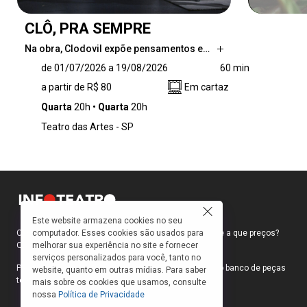
CLÔ, PRA SEMPRE
Na obra, Clodovil expõe pensamentos e…
Na obra, Clodovil expõe pensamentos e
de 01/07/2026 a 19/08/2026
60 min
momentos da sua vida, de onde veio as
a partir de R$ 80
Em cartaz
inspirações para suas criações e dos mais de
40 anos de vida pública, mesclando moda,
Quarta
20h
Quarta
20h
televisão, amigos, família, seu único amor e
Teatro das Artes - SP
seu primeiro mandato como deputado
federal. Fala detalhes sórdidos da infância e
da adolescência e explica o porquê sempre foi
uma criança quieta e sem amigos.
Este website armazena cookies no seu
computador. Esses cookies são usados para
Como faço para ir ao teatro? Onde compro ingressos e a que preços?
melhorar sua experiência no site e fornecer
Quais peças estão em cartaz?
serviços personalizados para você, tanto no
Para responder a essas e outras perguntas, criamos o banco de peças
website, quanto em outras mídias. Para saber
teatrais do INFOTEATRO.
mais sobre os cookies que usamos, consulte
nossa
Política de Privacidade