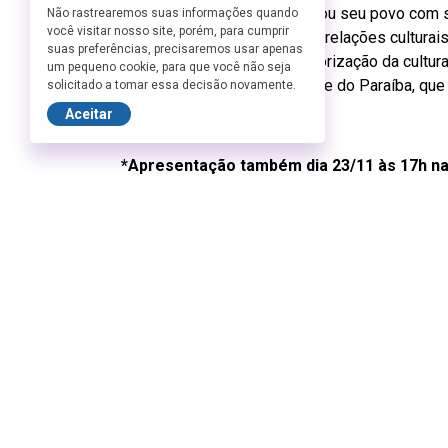
uma rainha africana que liderou seu povo com
Não rastrearemos suas informações quando
você visitar nosso site, porém, para cumprir
natureza e a importância das relações culturai
suas preferências, precisaremos usar apenas
seu compromisso com a valorização da cultur
um pequeno cookie, para que você não seja
do Brasil, em especial do Vale do Paraíba, que
solicitado a tomar essa decisão novamente.
Aceitar
*Apresentação também dia 23/11 às 17h na 
*As apresentações são gratuitas e os ingr