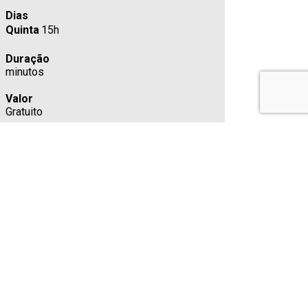
Dias
Quinta
15h
Duração
minutos
Valor
Gratuito
Região
Zona Sul / São Paulo
Teatro / Espaço
Centro Cultural Grajaú
R. Prof. Oscar Barreto Filho,252 - Grajaú,23
Estacionamento
Cafeteria
Sim
Classificação indicativa