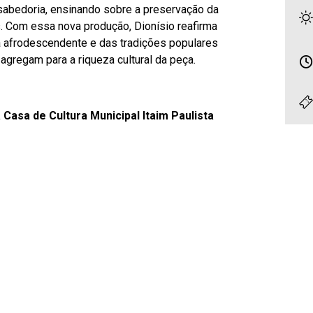
 sabedoria, ensinando sobre a preservação da
s. Com essa nova produção, Dionísio reafirma
a afrodescendente e das tradições populares
 agregam para a riqueza cultural da peça.
Casa de Cultura Municipal Itaim Paulista
essos são liberados 30 minutos antes
L