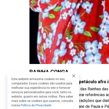
RAINHA CONGA
Este website armazena cookies no seu
Diego Dionísio estreia espetáculo afro
computador. Esses cookies são usados para
melhorar sua experiência no site e fornecer
A peça é inspirada na história das Rainhas d
serviços personalizados para você, tanto no
mais profundidade ao incorporar referências a
website, quanto em outras mídias. Para saber
Paraíba , uma região rica em tradições que dia
mais sobre os cookies que usamos, consulte
nossa
Política de Privacidade
peça conta com as atrizes Illane de Paula e Pé