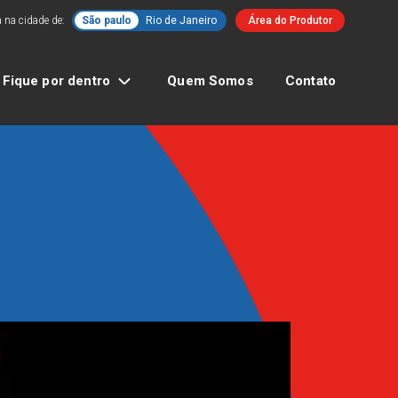
 na cidade de:
São paulo
Rio de Janeiro
Área do Produtor
Fique por dentro
Quem Somos
Contato