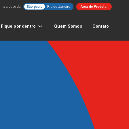
 na cidade de:
São paulo
Rio de Janeiro
Área do Produtor
Fique por dentro
Quem Somos
Contato