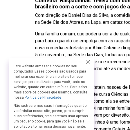
Comédia “Raspadinhas” revela com bom
brasileiro com a sorte e com jogos de 
Com direção de Daniel Dias da Silva, a comédi
na Sede Cia dos Atores, na Lapa, em cartaz to
Uma família comum, que poderia ser a de qualque
para baixo quando se empolga com as raspadi
nova comédia estrelada por Alain Catein e dirig
5 de novembro, na Sede das Cias, todas as qua
espetáculo mergulha com leveza e irreverência
Este website armazena cookies no seu
desde o tradicional jogo do bicho até as mode
computador. Esses cookies são usados para
memória e crítica social.
melhorar sua experiência no site e fornecer
serviços personalizados para você, tanto no
A peça, idealizada por Alain Catein, nasceu 
website, quanto em outras mídias. Para saber
mais sobre os cookies que usamos, consulte
infância. O ator, que atualmente cursa Ciências
nossa
Política de Privacidade
cultura do jogo no Brasil — e como ela se ent
Não rastrearemos suas informações quando
vícios de um povo. “Sempre vi na minha família
você visitar nosso site, porém, para cumprir
com o jogo. As pessoas jogavam por diversão,
suas preferências, precisaremos usar apenas
sempre me fascinou. Raspadinhas é uma form
um pequeno cookie, para que você não seja
solicitado a tomar essa decisão novamente.
com empatia e consciência”, comenta Catein. 