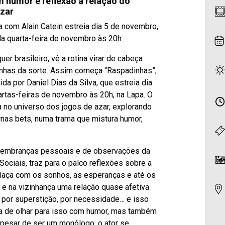
 humor e reflexão a relação do
azar
a com Alain Catein estreia dia 5 de novembro,
da quarta-feira de novembro às 20h
r brasileiro, vê a rotina virar de cabeça
nhas da sorte. Assim começa “Raspadinhas”,
ida por Daniel Dias da Silva, que estreia dia
rtas-feiras de novembro às 20h, na Lapa. O
 no universo dos jogos de azar, explorando
rnas bets, numa trama que mistura humor,
de lembranças pessoais e de observações da
 Sociais, traz para o palco reflexões sobre a
relaça com os sonhos, as esperanças e até os
 e na vizinhança uma relação quase afetiva
 por superstição, por necessidade… e isso
a de olhar para isso com humor, mas também
Apesar de ser um monólogo, o ator se