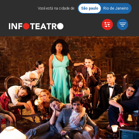
Você está na cidade de:
São paulo
Rio de Janeiro