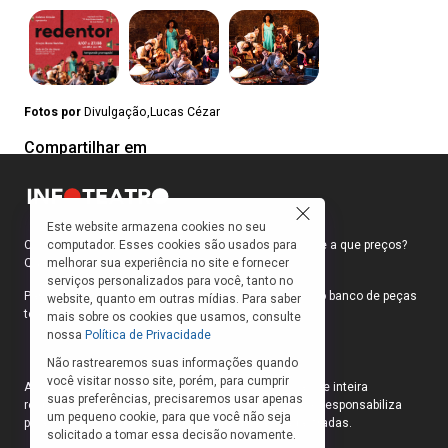
Fotos por
Divulgação,Lucas Cézar
Compartilhar em
Este website armazena cookies no seu
computador. Esses cookies são usados para
Como faço para ir ao teatro? Onde compro ingressos e a que preços?
melhorar sua experiência no site e fornecer
Quais peças estão em cartaz?
serviços personalizados para você, tanto no
Para responder a essas e outras perguntas, criamos o banco de peças
website, quanto em outras mídias. Para saber
teatrais do INFOTEATRO.
mais sobre os cookies que usamos, consulte
nossa
Política de Privacidade
Não rastrearemos suas informações quando
você visitar nosso site, porém, para cumprir
As informações das peças cadastradas no site são de inteira
suas preferências, precisaremos usar apenas
responsabilidade das produções. O Infoteatro não se responsabiliza
um pequeno cookie, para que você não seja
pela atualização das informações das peças cadastradas.
solicitado a tomar essa decisão novamente.