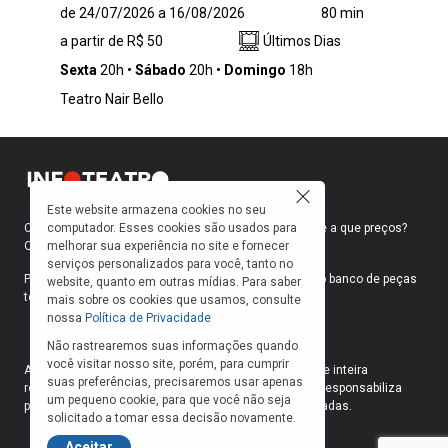
Na trama, Pablo (Leandro Luna) pede ao seu
de 24/07/2026 a 16/08/2026
80 min
melhor amigo Martín (Beto Schultz) que vá
a partir de R$ 50
Últimos Dias
morar com ele e sua namorada Sofía
(Julianne Trevisol). O objetivo é claro:
Sexta
20h
Sábado
20h
Domingo
18h
desestabilizar a relação para provocar o fim
Teatro Nair Bello
do namoro. O plano se estende por uma
semana – tempo suficiente para expor
fragilidades, egoísmos e contradições dos três
personagens. A convivência forçada serve de
pano de fundo para discutir os limites dos
Este website armazena cookies no seu
relacionamentos afetivos contemporâneos,
computador. Esses cookies são usados para
Como faço para ir ao teatro? Onde compro ingressos e a que preços?
por meio do humor. A encenação aposta no
melhorar sua experiência no site e fornecer
Quais peças estão em cartaz?
riso como meio de provocar reflexão sobre o
serviços personalizados para você, tanto no
modo como construímos – e desmontamos –
Para responder a essas e outras perguntas, criamos o banco de peças
website, quanto em outras mídias. Para saber
nossas relações interpessoais.
teatrais do INFOTEATRO.
mais sobre os cookies que usamos, consulte
nossa
Política de Privacidade
Não rastrearemos suas informações quando
você visitar nosso site, porém, para cumprir
As informações das peças cadastradas no site são de inteira
suas preferências, precisaremos usar apenas
responsabilidade das produções. O Infoteatro não se responsabiliza
um pequeno cookie, para que você não seja
pela atualização das informações das peças cadastradas.
solicitado a tomar essa decisão novamente.
Aceitar