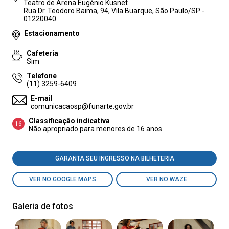
Teatro de Arena Eugênio Kusnet
Rua Dr. Teodoro Baima, 94, Vila Buarque, São Paulo/SP -
01220040
Estacionamento
Cafeteria
Sim
Telefone
(11) 3259-6409
E-mail
comunicacaosp@funarte.gov.br
Classificação indicativa
16
Não apropriado para menores de 16 anos
GARANTA SEU INGRESSO NA BILHETERIA
VER NO GOOGLE MAPS
VER NO WAZE
Galeria de fotos