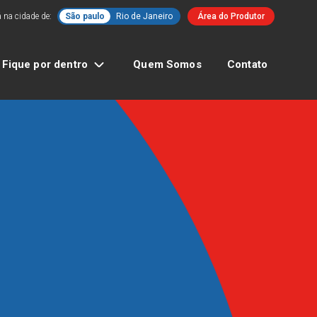
 na cidade de:
São paulo
Rio de Janeiro
Área do Produtor
Fique por dentro
Quem Somos
Contato