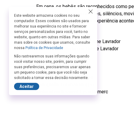
Em cena, os bebês são reconhecidos como pes
no encontro com suas reações, silêncios, mo
Este website armazena cookies no seu
delimitados de interação, a experiência aconte
computador. Esses cookies são usados para
melhorar sua experiência no site e fornecer
Ficha Técnica:
serviços personalizados para você, tanto no
website, quanto em outras mídias. Para saber
Direção: Júlia Mariano e Thiane Lavrador
mais sobre os cookies que usamos, consulte
nossa
Política de Privacidade
Elenco: Júlia Mariano e Thiane Lavrador
Stand-in: Ana Carolina Inuy
Não rastrearemos suas informações quando
você visitar nosso site, porém, para cumprir
Figurinos: Karine Lopes
suas preferências, precisaremos usar apenas
Trilha Sonora: Igor Souza
um pequeno cookie, para que você não seja
Iluminação: Ariel Rodrigues
solicitado a tomar essa decisão novamente.
Cenografia: Lorenza Gioppo
Aceitar
Material audiovisual: Lyvia Gamerc
Dias 24 e 31/7, sextas, 14h às 14h45.