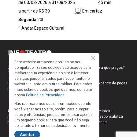
de 03/08/2026 a 31/08/2026
45 min
público a mergulhar em uma experiência
a partir de R$ 30
Em cartaz
poética na qual o silêncio fala mais alto do que
qualquer palavra. Em cena, um boneco
Segunda
20h
acredita conduzir o mundo à sua frente —
º Andar Espaço Cultural
manipula objetos, cria movimentos, apaixona-
se. No entanto, desconhece completamente
aquilo que o move: o homem por trás de seus
gestos
Este website armazena cookies no seu
computador. Esses cookies são usados para
Como faço para ir ao teatro? Onde compro ingressos e a que preços?
melhorar sua experiência no site e fornecer
Quais peças estão em cartaz?
serviços personalizados para você, tanto no
Para responder a essas e outras perguntas, criamos o banco de peças
website, quanto em outras mídias. Para saber
teatrais do INFOTEATRO.
mais sobre os cookies que usamos, consulte
nossa
Política de Privacidade
Não rastrearemos suas informações quando
você visitar nosso site, porém, para cumprir
As informações das peças cadastradas no site são de inteira
suas preferências, precisaremos usar apenas
responsabilidade das produções. O Infoteatro não se responsabiliza
um pequeno cookie, para que você não seja
pela atualização das informações das peças cadastradas.
solicitado a tomar essa decisão novamente.
Aceitar