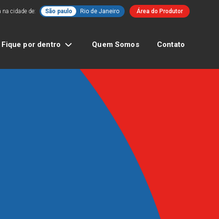
 na cidade de:
São paulo
Rio de Janeiro
Área do Produtor
Fique por dentro
Quem Somos
Contato