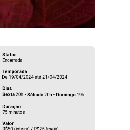
Status
Encerrada
Temporada
De 19/04/2024 até 21/04/2024
Dias
Sexta
20h
Sábado
20h
Domingo
19h
Duração
75 minutos
Valor
R$50 (inteira) / R$25 (meia)