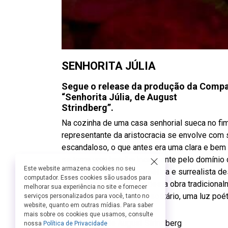
SENHORITA JÚLIA
Segue o release da produção da Compa
“Senhorita Júlia, de August
Strindberg”.
Na cozinha de uma casa senhorial sueca no fim
representante da aristocracia se envolve com s
escandaloso, o que antes era uma clara e bem
se torna uma batalha incessante pelo domínio 
Este website armazena cookies no seu
Ao explorar a potência poética e surrealista d
computador. Esses cookies são usados para
desconstrução estética desta obra tradicional
melhorar sua experiência no site e fornecer
cenário desmembrado e solitário, uma luz poé
serviços personalizados para você, tanto no
website, quanto em outras mídias. Para saber
Ficha Técnica:
mais sobre os cookies que usamos, consulte
Dramaturgia de August Strindberg
nossa
Política de Privacidade