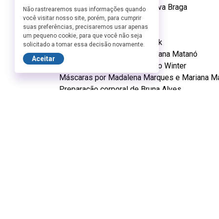
Tradução de Guilherme da Silva Braga
Não rastrearemos suas informações quando
Encenação de Thiago Winter
você visitar nosso site, porém, para cumprir
suas preferências, precisaremos usar apenas
Iluminação de Thiago Winter
um pequeno cookie, para que você não seja
Cenografia de Cristiano Kozak
solicitado a tomar essa decisão novamente.
Figurino e visagismo de Mariana Matanó
Aceitar
Produção executiva de Thiago Winter
Máscaras por Madalena Marques e Mariana M
Preparação corporal de Bruna Alves
Realização da Companhia Bípede de Teatro Ru
Felipe Sales como Jean
Mariana Matanó como Julia
Nanda Versolato como Cristina