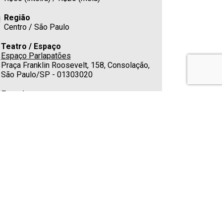
Região
Centro / São Paulo
Teatro / Espaço
Espaço Parlapatões
Praça Franklin Roosevelt, 158, Consolação,
São Paulo/SP - 01303020
Estacionamento
Nas redondezas
Cafeteria
Sim
Telefone
(11) 3258-4449
E-mail
parlapatoes@parlapatoes.com.br
Classificação indicativa
Não apropriado para menores de 14 anos