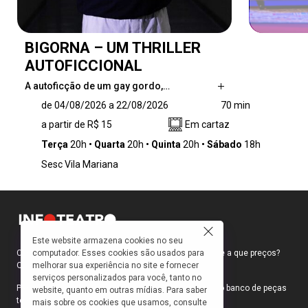
BIGORNA – UM THRILLER
AUTOFICCIONAL
A autoficção de um gay gordo,…
A autoficção de um gay gordo, nascido em
de 04/08/2026 a 22/08/2026
70 min
uma sexta-feira 13 de lua cheia, tecida por
a partir de R$ 15
Em cartaz
lembranças da infância e adolescência que
ganham tons de filme de terror. Mesclando
Terça
20h
Quarta
20h
Quinta
20h
Sábado
18h
elementos de horror, humor, cultura pop e
Sesc Vila Mariana
memória, BIGORNA é um thriller poético sobre
a estranha desconexão que pode existir entre
ser, estar e pertencer.
Este website armazena cookies no seu
computador. Esses cookies são usados para
Como faço para ir ao teatro? Onde compro ingressos e a que preços?
melhorar sua experiência no site e fornecer
Quais peças estão em cartaz?
serviços personalizados para você, tanto no
Para responder a essas e outras perguntas, criamos o banco de peças
website, quanto em outras mídias. Para saber
teatrais do INFOTEATRO.
mais sobre os cookies que usamos, consulte