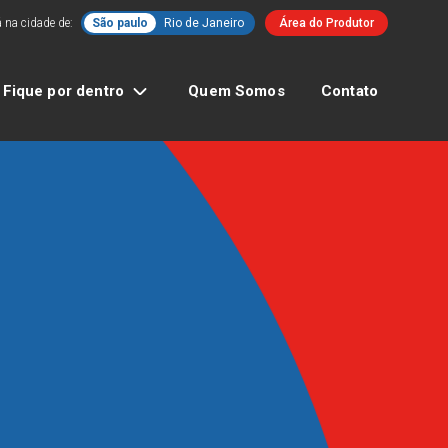
 na cidade de:
São paulo
Rio de Janeiro
Área do Produtor
Fique por dentro
Quem Somos
Contato