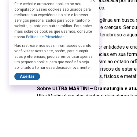
estudante de artes cênicas, obcecada por trei
Este website armazena cookies no seu
aperfeiçoamento metodológico.
computador. Esses cookies são usados para
melhorar sua experiência no site e fornecer
Maria é uma questionadora ingênua em busca d
serviços personalizados para você, tanto no
website, quanto em outras mídias. Para saber
sofrer por infinitas perguntas e crenças. Ser o
mais sobre os cookies que usamos, consulte
ator é um pastor? Qual futuro tenebroso a aguar
nossa
Política de Privacidade
Não rastrearemos suas informações quando
No entanto, ela é possuída por entidades e cri
você visitar nosso site, porém, para cumprir
Grandes teatrólogos e influências em sua for
suas preferências, precisaremos usar apenas
retrograda e pragmática, a levam ao estado órf
um pequeno cookie, para que você não seja
solicitado a tomar essa decisão novamente.
ludicidade, a brincadeira e os riscos de estar 
seus poderosos instrumentos, físicos e metaf
Aceitar
Sobre ULTRA MARTINI – Dramaturgia e at
Ultra Martini é um ator, diretor e dramaturgo t
Universidade de Brasília. Premiado em diverso
Sesc Candango, Martini se destaca por sua at
audiovisuais. Com uma carreira marcada pela 
de linguagem, ele também é diretor musical e 
tecnologia em suas obras. Martini é co-diretor 