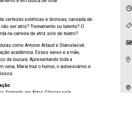
namento e em busca de total
e certezas estéticas e técnicas, cansada de
u não ser atriz? Treinamento ou talento? O
da na carreira de atriz solo de teatro?
aturas como Antonin Artaud e Stanislavisk.
mação acadêmica. Esses seres e a mãe,
ico da loucura. Apresentando toda a
em cena, Maria traz o humor, o autoescárnio e
ísicos.
uação
rans, formado em Artes Cênicas pela
s festivais, incluindo o FESTU e o Prêmio
uação em espetáculos imersivos e
investigação de temas tabus e pela inovação
compositor, integrando som, teatro e
do projeto de realidade virtual “Deeper” e