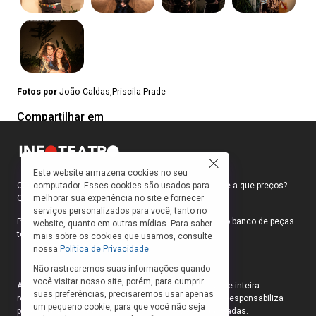
Fotos por
João Caldas,Priscila Prade
Compartilhar em
Este website armazena cookies no seu
computador. Esses cookies são usados para
Como faço para ir ao teatro? Onde compro ingressos e a que preços?
melhorar sua experiência no site e fornecer
Quais peças estão em cartaz?
serviços personalizados para você, tanto no
Para responder a essas e outras perguntas, criamos o banco de peças
website, quanto em outras mídias. Para saber
teatrais do INFOTEATRO.
mais sobre os cookies que usamos, consulte
nossa
Política de Privacidade
Não rastrearemos suas informações quando
você visitar nosso site, porém, para cumprir
As informações das peças cadastradas no site são de inteira
suas preferências, precisaremos usar apenas
responsabilidade das produções. O Infoteatro não se responsabiliza
um pequeno cookie, para que você não seja
pela atualização das informações das peças cadastradas.