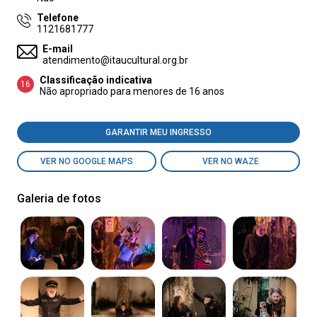
Telefone
1121681777
E-mail
atendimento@itaucultural.org.br
Classificação indicativa
16
Não apropriado para menores de 16 anos
GARANTIR MEU INGRESSO
VER NO GOOGLE MAPS
VER NO WAZE
Galeria de fotos