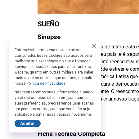
SUEÑO
Sinopse
Santigo, Chile. 1973. Um grupo de teatro est
Este website armazena cookies no seu
casal de militantes foge de seu país, e é sepa
computador. Esses cookies são usados para
marido, Vine, não descansará até reencontrar s
melhorar sua experiência no site e fornecer
serviços personalizados para você, tanto no
noites com a peça que não pôde estrear e como
website, quanto em outras mídias. Para saber
Shakespeare, encenar uma América Latina que 
mais sobre os cookies que usamos, consulte
independência. Quando a ditadura é derrocada n
nossa
Política de Privacidade
tentar encenar a peça novamente. O reencontr
Não rastrearemos suas informações quando
você visitar nosso site, porém, para cumprir
do autoritarismo ainda podem criar novas tragé
suas preferências, precisaremos usar apenas
um pequeno cookie, para que você não seja
Direção
solicitado a tomar essa decisão novamente.
Newton Moreno
Aceitar
Ficha Técnica Completa