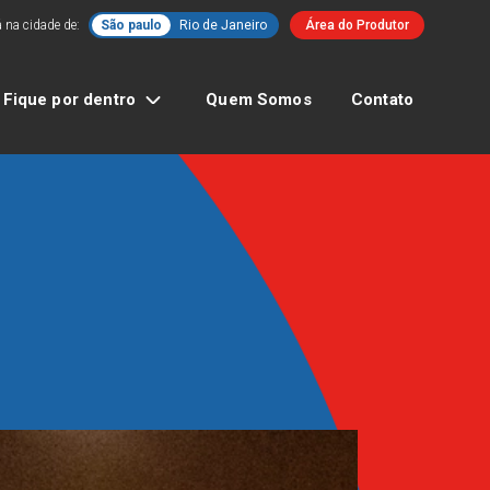
 na cidade de:
São paulo
Rio de Janeiro
Área do Produtor
Fique por dentro
Quem Somos
Contato