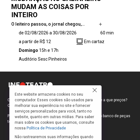
MUDAM AS COISAS POR
INTEIRO
O leiteiro passou, o jornal chegou,…
O leiteiro passou, o jornal chegou, o Sol
de 02/08/2026 a 30/08/2026
60 min
nasceu, o galo cantou, os pintinhos foram
a partir de R$ 12
Em cartaz
para escola e a galinha cuidou da casa, veio a
noite e a Lua cruzou o céu. No dia seguinte
Domingo
15h e 17h
tudo recomeça em um ciclo que parece nunca
Auditório Sesc Pinheiros
ter fim. Mas será que tudo permanece sempre
igual? Nesse galinheiro a mudança está no ar.
Com direção e dramaturgia de Maristela
Chelala e livremente inspirado na obra de
Sylvia Orthof, esse espetáculo para toda a
Este website armazena cookies no seu
família ilustra a importância das mudanças e
computador. Esses cookies são usados para
Como faço para ir ao teatro? Onde compro ingressos e a que preços?
o impacto que elas podem ter em nossas
melhorar sua experiência no site e fornecer
Quais peças estão em cartaz?
vidas.
serviços personalizados para você, tanto no
Para responder a essas e outras perguntas, criamos o banco de peças
website, quanto em outras mídias. Para saber
teatrais do INFOTEATRO.
mais sobre os cookies que usamos, consulte
nossa
Política de Privacidade
Não rastrearemos suas informações quando