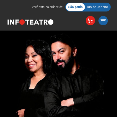
Você está na cidade de:
São paulo
Rio de Janeiro