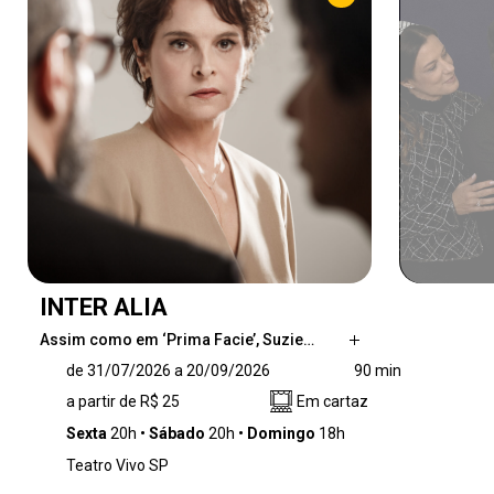
INTER ALIA
Assim como em ‘Prima Facie’, Suzie…
Assim como em ‘Prima Facie’, Suzie Miller
de 31/07/2026 a 20/09/2026
90 min
mergulha no universo jurídico para debater
a partir de R$ 25
Em cartaz
temas como responsabilidade, moral, poder e
os conflitos éticos entre vida pública e privada.
Sexta
20h
Sábado
20h
Domingo
18h
Nesta nova peça, Jessica (Drica Moraes) é
Teatro Vivo SP
uma juíza ética e profundamente