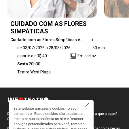
CUIDADO COM AS FLORES
SIMPÁTICAS
Cuidado com as Flores Simpáticas é…
Cuidado com as Flores Simpáticas é um
de 03/07/2026 a 28/08/2026
50 min
espetáculo transmidiático que reúne três
a partir de R$ 40
Em cartaz
monólogos femininos intensos e provocativos.
Entre afeto, raiva e desejo, vozes de mulheres
Sexta
20h30
habitam a cena com ironia, delicadeza e
Teatro West Plaza
coragem, convidando o público a uma
experiência sensorial que ultrapassa os limites
do teatro.
Este website armazena cookies no seu
computador. Esses cookies são usados para
Como faço para ir ao teatro? Onde compro ingressos e a que preços?
melhorar sua experiência no site e fornecer
Quais peças estão em cartaz?
serviços personalizados para você, tanto no
Para responder a essas e outras perguntas, criamos o banco de peças