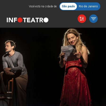
Você está na cidade de:
São paulo
Rio de Janeiro