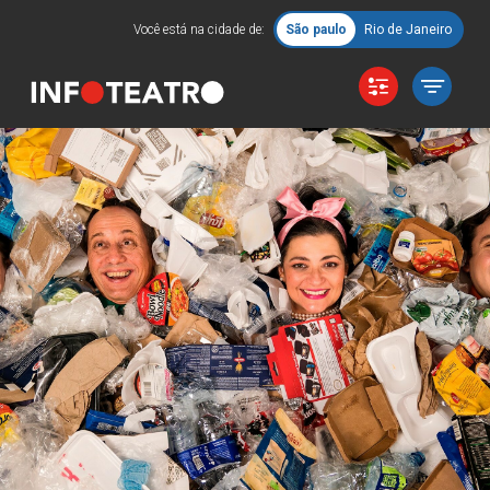
Você está na cidade de:
São paulo
Rio de Janeiro