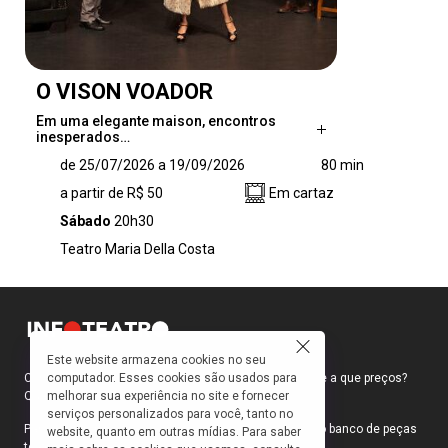
O VISON VOADOR
Em uma elegante maison, encontros
inesperados…
Em uma elegante maison, encontros
de 25/07/2026 a 19/09/2026
80 min
inesperados e situações completamente
a partir de R$ 50
Em cartaz
improváveis dão início a uma sequência de
mal-entendidos irresistíveis. Gilberto, sócio de
Sábado
20h30
uma peleteria, decide conquistar Silvia
Teatro Maria Della Costa
presenteando-a com um sofisticado casaco
de vison. O problema começa quando César,
marido de Silvia, passa a desconfiar da
relação entre os dois e, ironicamente, resolve
comprar exatamente o mesmo presente para
Este website armazena cookies no seu
sua secretária, Brigite. No meio dessa
computador. Esses cookies são usados para
Como faço para ir ao teatro? Onde compro ingressos e a que preços?
confusão estão Armando, o estilista da loja, e
melhorar sua experiência no site e fornecer
Quais peças estão em cartaz?
Rosita, a secretária, que tentam administrar o
serviços personalizados para você, tanto no
caos enquanto as trocas de presentes, os
Para responder a essas e outras perguntas, criamos o banco de peças
website, quanto em outras mídias. Para saber
teatrais do INFOTEATRO.