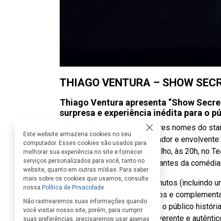
THIAGO VENTURA – SHOW SEC
Thiago Ventura apresenta “Show Secre
surpresa e experiência inédita para o p
Thiago Ventura, um dos maiores nomes do stan
Este website armazena cookies no seu
palcos com um formato inovador e envolvente:
computador. Esses cookies são usados para
em São Paulo, no dia 10 de julho, às 20h, no 
melhorar sua experiência no site e fornecer
serviços personalizados para você, tanto no
experiência única para os amantes da comédia
website, quanto em outras mídias. Para saber
mais sobre os cookies que usamos, consulte
Com duração total de 130 minutos (incluindo u
nossa
Política de Privacidade
dividido em dois atos distintos e complementa
Não rastrearemos suas informações quando
sozinho, compartilhando com o público históri
você visitar nosso site, porém, para cumprir
cotidiano com seu estilo irreverente e autêntic
suas preferências, precisaremos usar apenas