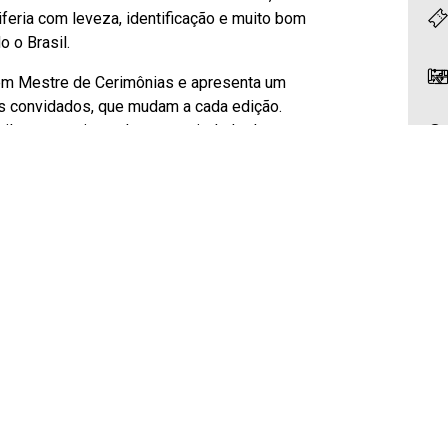
riferia com leveza, identificação e muito bom
 o Brasil.
em Mestre de Cerimônias e apresenta um
s convidados, que mudam a cada edição.
stilo, proporcionando uma variedade de
tação 100% inédita e imprevisível.
s consagrados da comédia como Rafinha
ando Viana, Jhordan Matheus e Mauricio
nte do lineup a cada noite.
erdadeira celebração do stand-up comedy,
, vibrante e sempre diferente.