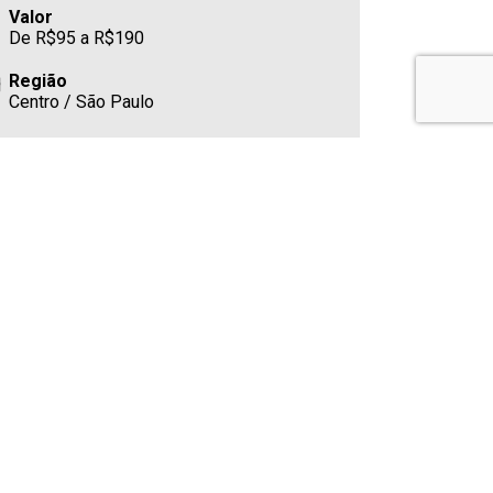
Valor
De R$95 a R$190
Região
Centro / São Paulo
Teatro / Espaço
Teatro Sabesp Frei Caneca
R. Frei Caneca, 569 - Consolação, São
Paulo - SP, , 569, Shopping Frei Caneca,
Consolação, São Paulo/SP - 01307001
Estacionamento
No shopping
Cafeteria
Sim
Telefone
(11) 91655-6026 - somente mensagens
E-mail
sac@opusentretenimento.com