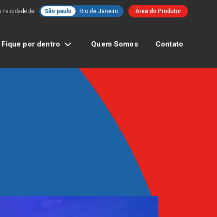
 na cidade de:
São paulo
Rio de Janeiro
Área do Produtor
Fique por dentro
Quem Somos
Contato