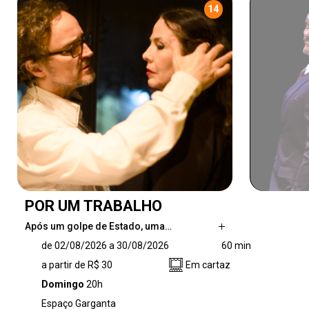
14
POR UM TRABALHO
Após um golpe de Estado, uma…
Após um golpe de Estado, uma professora da
de 02/08/2026 a 30/08/2026
60 min
rede pública enfrenta uma entrevista de
a partir de R$ 30
Em cartaz
emprego para uma vaga criada pelo novo
regime.
Domingo
20h
Espaço Garganta