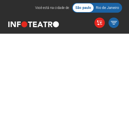
Você está na cidade de:
São paulo
Rio de Janeiro