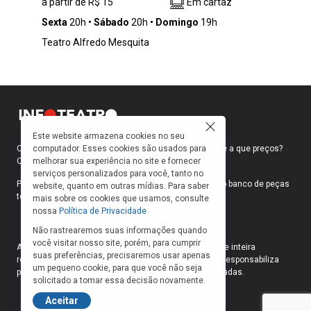
a partir de R$ 15
Em cartaz
assustador mundo da “maternagem” – esse
termo cunhado com precisão para deixar, na
Sexta
20h
Sábado
20h
Domingo
19h
maioria das vezes, exclusivamente a cargo da
Teatro Alfredo Mesquita
mãe os cuidados e as responsabilidade sobre
a criança.
Este website armazena cookies no seu
computador. Esses cookies são usados para
Como faço para ir ao teatro? Onde compro ingressos e a que preços?
melhorar sua experiência no site e fornecer
Quais peças estão em cartaz?
serviços personalizados para você, tanto no
Para responder a essas e outras perguntas, criamos o banco de peças
website, quanto em outras mídias. Para saber
teatrais do INFOTEATRO.
mais sobre os cookies que usamos, consulte
nossa
Política de Privacidade
Não rastrearemos suas informações quando
você visitar nosso site, porém, para cumprir
As informações das peças cadastradas no site são de inteira
suas preferências, precisaremos usar apenas
responsabilidade das produções. O Infoteatro não se responsabiliza
um pequeno cookie, para que você não seja
pela atualização das informações das peças cadastradas.
solicitado a tomar essa decisão novamente.
Aceitar