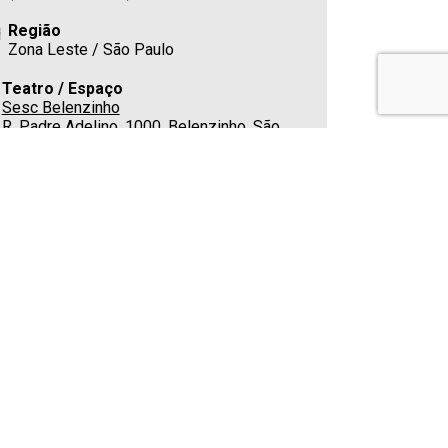
Região
Zona Leste / São Paulo
Teatro / Espaço
Sesc Belenzinho
R. Padre Adelino, 1000, Belenzinho, São
Paulo/SP - 03303000
Estacionamento
Estacionamento: No Local
Cafeteria
Sim
E-mail
email@belenzinho.sescsp.org.br
Classificação indicativa
Não apropriado para menores de 12 anos