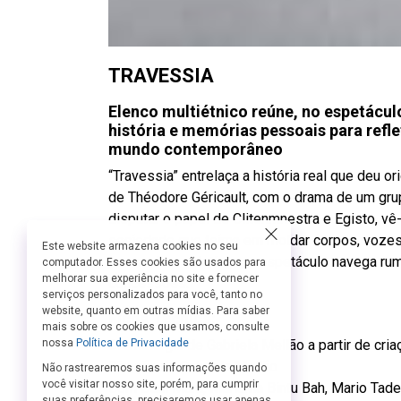
TRAVESSIA
Elenco multiétnico reúne, no espetácul
história e memórias pessoais para refl
mundo contemporâneo
“Travessia” entrelaça a história real que deu 
de Théodore Géricault, com o drama de um grup
disputar o papel de Clitenmnestra e Egisto, v
sociedade que teima em moldar corpos, vozes e
Este website armazena cookies no seu
pessoais e coletivos, o espetáculo navega rum
computador. Esses cookies são usados para
melhorar sua experiência no site e fornecer
concessões.
serviços personalizados para você, tanto no
website, quanto em outras mídias. Para saber
Ficha Técnica:
mais sobre os cookies que usamos, consulte
Dramaturgia de Gabriela Mellão a partir de cria
nossa
Política de Privacidade
Direção de Gabriela Mellão
Não rastrearemos suas informações quando
você visitar nosso site, porém, para cumprir
Com Dani Mara, Mariama Bintu Bah, Mario Tade
suas preferências, precisaremos usar apenas