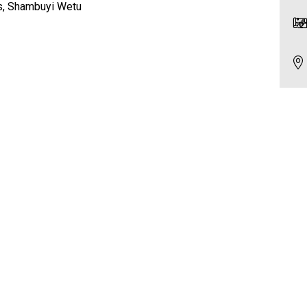
es, Shambuyi Wetu
t
m)
niel Passi
12