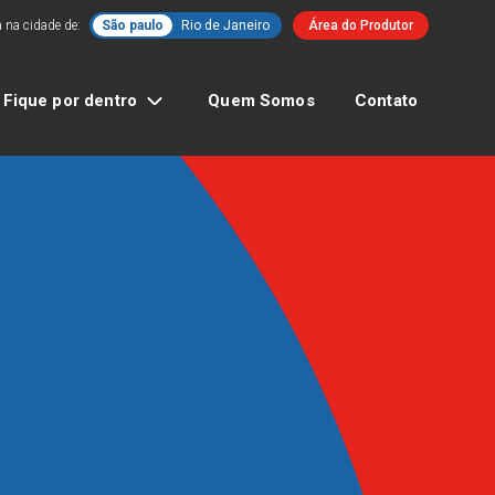
 na cidade de:
São paulo
Rio de Janeiro
Área do Produtor
Fique por dentro
Quem Somos
Contato