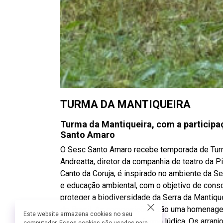
TURMA DA MANTIQUEIRA
Turma da Mantiqueira, com a participa
Santo Amaro
O Sesc Santo Amaro recebe temporada de Turma
Andreatta, diretor da companhia de teatro da P
Canto da Coruja, é inspirado no ambiente da Se
e educação ambiental, com o objetivo de consci
proteger a biodiversidade da Serra da Mantiq
do Brasil. As composições são uma homenagem
Este website armazena cookies no seu
da sua fauna e flora, de forma lúdica. Os arra