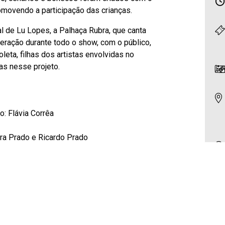
romovendo a participação das crianças.
l de Lu Lopes, a Palhaça Rubra, que canta
teração durante todo o show, com o público,
oleta, filhas dos artistas envolvidas no
as nesse projeto.
: Flávia Corrêa
ora Prado e Ricardo Prado
enário: Alexandre Beraldo.
violão, sanfona e voz: Ricardo Prado