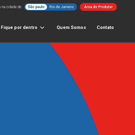
 na cidade de:
São paulo
Rio de Janeiro
Área do Produtor
Fique por dentro
Quem Somos
Contato