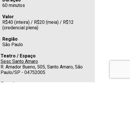
60 minutos
Valor
R$40 (inteira) / R$20 (meia) / R$12
(credencial plena)
Região
São Paulo
Teatro / Espaço
Sesc Santo Amaro
R. Amador Bueno, 505, Santo Amaro, São
Paulo/SP - 04752005
Estacionamento
No local
Cafeteria
Sim
Telefone
(11) 5541-4000