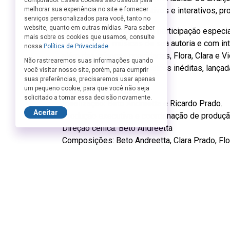
computador. Esses cookies são usados para
melhorar sua experiência no site e fornecer
objetivo de serem educativos e interativos, p
serviços personalizados para você, tanto no
website, quanto em outras mídias. Para saber
O espetáculo conta com a participação especia
mais sobre os cookies que usamos, consulte
junto a banda, músicas de sua autoria e com in
nossa
Política de Privacidade
além das crianças convidadas, Flora, Clara e Vi
Não rastrearemos suas informações quando
projeto, que gravaram músicas inéditas, lançad
você visitar nosso site, porém, para cumprir
suas preferências, precisaremos usar apenas
Ficha Técnica:
um pequeno cookie, para que você não seja
solicitado a tomar essa decisão novamente.
Idealização: Beto Andreetta e Ricardo Prado.
Aceitar
Produção executiva e coordenação de produção
Direção cênica: Beto Andreetta
Composições: Beto Andreetta, Clara Prado, Fl
Direção de arte, design de conceito e pintura c
Figurinos: Laura Lavieri
Desenho de luz: Lucas Gonçalves
Produção e direção musical, arranjos, teclado, 
Bateria: Guto Gonzalez
Guitarra, bandolim e cavaco: Estevan Sinkovitz.
Voz: Laura Lavieri.