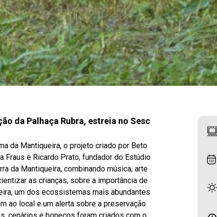
ção da Palhaça Rubra, estreia no Sesc
 da Mantiqueira, o projeto criado por Beto
ia Fraus e Ricardo Prato, fundador do Estúdio
rra da Mantiqueira, combinando música, arte
entizar as crianças, sobre a importância de
ueira, um dos ecossistemas mais abundantes
 ao local e um alerta sobre a preservação
njos, cenários e bonecos foram criados com o