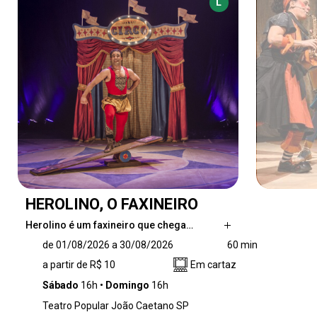
L
HEROLINO, O FAXINEIRO
Herolino é um faxineiro que chega…
Herolino é um faxineiro que chega para seu
de 01/08/2026 a 30/08/2026
60 min
primeiro dia de trabalho em um lugar muito
a partir de R$ 10
Em cartaz
diferente de todos os outros: um circo. Ao
perceber que está sozinho no picadeiro, deixa
Sábado
16h
Domingo
16h
a imaginação tomar conta da rotina. Entre
Teatro Popular João Caetano SP
vassouras, espanadores e baldes, passa a