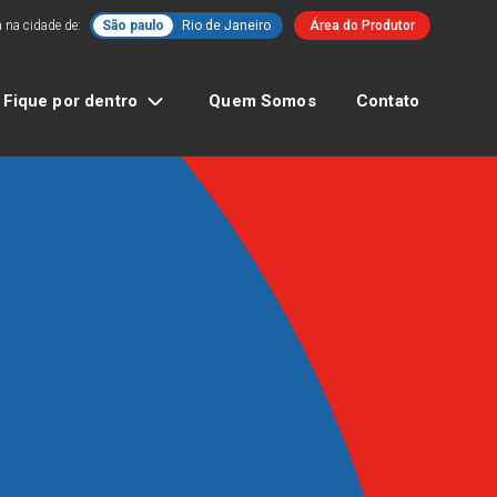
 na cidade de:
São paulo
Rio de Janeiro
Área do Produtor
Fique por dentro
Quem Somos
Contato