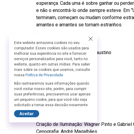
esperança. Cada uma é sobre ganhar ou perder
e não o encontrá-lo onde sempre esteve. Em 
terminam, começam ou mudam conforme estra
amantes e amantes se tornam estranhos.
Ficha Técnica:
Este website armazena cookies no seu
Texto Original: John Cariani
computador. Esses cookies são usados para
Adaptação e Direção: Mara Faustino
melhorar sua experiência no site e fornecer
Elenco:
serviços personalizados para você, tanto no
website, quanto em outras mídias. Para saber
André Magalhães
mais sobre os cookies que usamos, consulte
Fernanda Gonçalves
nossa
Política de Privacidade
Gabriel Accioly
Não rastrearemos suas informações quando
Heleni Fantini
você visitar nosso site, porém, para cumprir
suas preferências, precisaremos usar apenas
Isaac Medeiros
um pequeno cookie, para que você não seja
Jéssica Chiaradia
solicitado a tomar essa decisão novamente.
Leonardo Silva
Aceitar
Suel Silva
Criação de Iluminação: Wagner Pinto e Gabriel 
Cenografia: André Magalhães