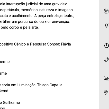
la interrupção judicial de uma gravidez
No espetáculo, memórias, natureza e imagens
uta e acolhimento. A peça entrelaça teatro,
artilhar um percurso de cura e reinvenção.
pelo corpo e pela arte.
positivo Cênico e Pesquisa Sonora: Flávia
lherme
erme
soria em Iluminação: Thiago Capella
Bernd
ro Guilherme
upo