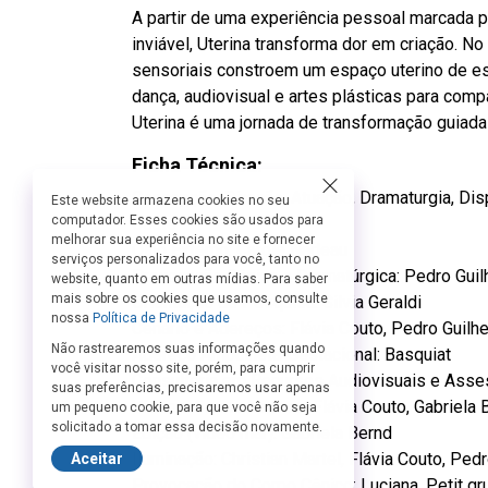
A partir de uma experiência pessoal marcada pe
inviável, Uterina transforma dor em criação. 
sensoriais constroem um espaço uterino de esc
dança, audiovisual e artes plásticas para comp
Uterina é uma jornada de transformação guiada 
Ficha Técnica:
Concepção, Direção, Atuação, Dramaturgia, Dis
Este website armazena cookies no seu
computador. Esses cookies são usados para
Couto
melhorar sua experiência no site e fornecer
Olho Externo: Carole Nadeau
serviços personalizados para você, tanto no
Provocação Cênica e Dramatúrgica: Pedro Gui
website, quanto em outras mídias. Para saber
mais sobre os cookies que usamos, consulte
Orientação de Pesquisa: Silvia Geraldi
nossa
Política de Privacidade
Cenário e Adereços: Flávia Couto, Pedro Guilh
Não rastrearemos suas informações quando
Adereço Ampulheta-Gestacional: Basquiat
você visitar nosso site, porém, para cumprir
Consultoria em Recursos Audiovisuais e Asses
suas preferências, precisaremos usar apenas
Vídeos: Carole Nadeau, Flávia Couto, Gabriela 
um pequeno cookie, para que você não seja
solicitado a tomar essa decisão novamente.
Edição (vídeo mar): Gabriela Bernd
Iluminação: Christian Martel, Flávia Couto, Ped
Aceitar
Provocação do Corpo Cênico: Luciana, Petit gr