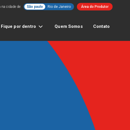
 na cidade de:
São paulo
Rio de Janeiro
Área do Produtor
Fique por dentro
Quem Somos
Contato