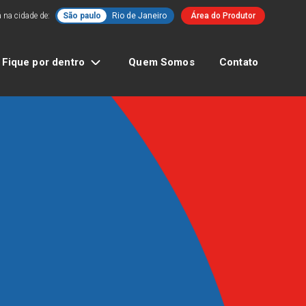
 na cidade de:
São paulo
Rio de Janeiro
Área do Produtor
Fique por dentro
Quem Somos
Contato