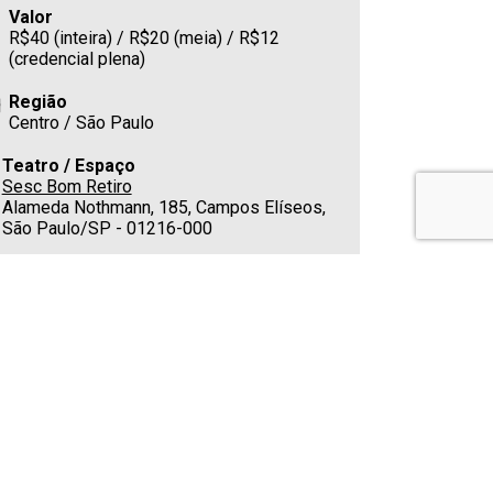
Valor
R$40 (inteira) / R$20 (meia) / R$12
(credencial plena)
Região
Centro / São Paulo
Teatro / Espaço
Sesc Bom Retiro
Alameda Nothmann, 185, Campos Elíseos,
São Paulo/SP - 01216-000
Estacionamento
No local
Cafeteria
Sim
Telefone
(11) 3332-3600
Classificação indicativa
Classificação Livre para todas idades