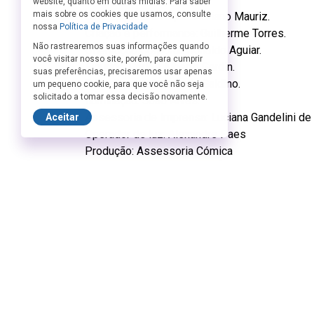
website, quanto em outras mídias. Para saber
mais sobre os cookies que usamos, consulte
Concepção e Direção: Adriano Mauriz.
nossa
Política de Privacidade
Criação e performance: Guilherme Torres.
Não rastrearemos suas informações quando
Orientação Corporal: Ronaldo Aguiar.
você visitar nosso site, porém, para cumprir
Figurino: Carlos Alberto Gardin.
suas preferências, precisaremos usar apenas
Trilha Sonora: Leonardo Galdino.
um pequeno cookie, para que você não seja
solicitado a tomar essa decisão novamente.
Iluminação: João Alves.
Assessoria de Imprensa: Luciana Gandelini de
Aceitar
Operador de luz: Alexandre Paes
Produção: Assessoria Cómica