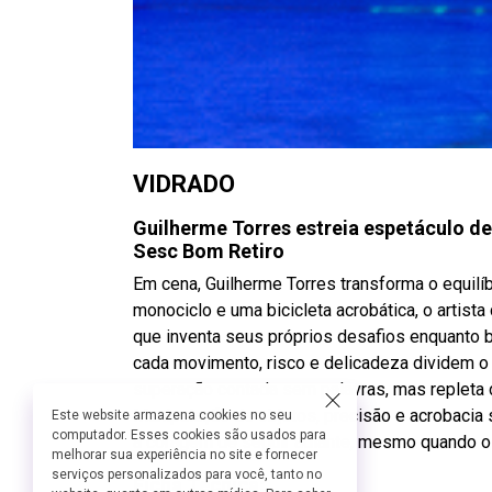
VIDRADO
Guilherme Torres estreia espetáculo d
Sesc Bom Retiro
Em cena, Guilherme Torres transforma o equilíbr
monociclo e uma bicicleta acrobática, o artist
que inventa seus próprios desafios enquanto 
cada movimento, risco e delicadeza dividem 
superação contada sem palavras, mas repleta
Manipulação de objetos, precisão e acrobacia
Este website armazena cookies no seu
computador. Esses cookies são usados para
a coragem de seguir adiante, mesmo quando o
melhorar sua experiência no site e fornecer
serviços personalizados para você, tanto no
Ficha Técnica: