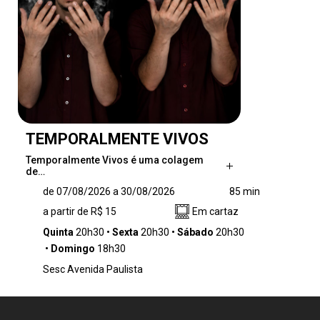
TEMPORALMENTE VIVOS
Temporalmente Vivos é uma colagem
de…
Temporalmente Vivos é uma colagem de
de 07/08/2026 a 30/08/2026
85 min
cenas independentes, tecidas delicadamente
a partir de R$ 15
Em cartaz
com ironia e humor, que transitam entre as
linguagens do teatro e da dança. A peça faz
Quinta
20h30
Sexta
20h30
Sábado
20h30
do realismo mágico latino-americano um
Domingo
18h30
barco para navegar pelos dois grandes
Sesc Avenida Paulista
mistérios que têm movido a criação poética de
todos os tempos: a vida e a morte, temas
universais por excelência.