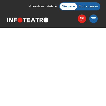
Você está na cidade de:
São paulo
Rio de Janeiro