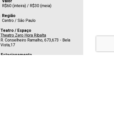
Valor
R$60 (inteira) / R$30 (meia)
Região
Centro / São Paulo
Teatro / Espaço
Theatro Zero Hora Ribalta
R. Conselheiro Ramalho, 673,673 - Bela
Vista,17
Estacionamento
Nas redondezas
Cafeteria
Sim
Telefone
(11) 95784-8339 / (11) 98465-7247
(atendimentos somente via mensagens de
whatsapp)
E-mail
fagulhasdarte@outlook.com / renator.alve