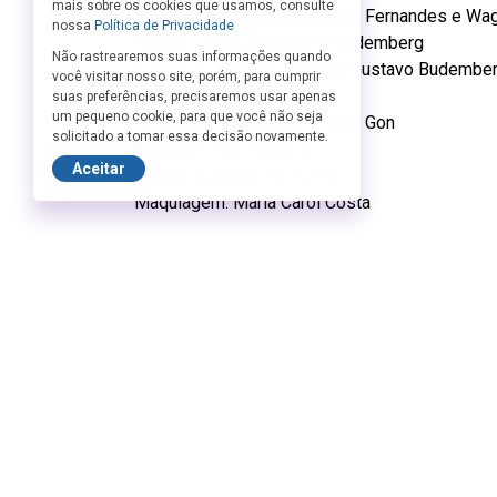
mais sobre os cookies que usamos, consulte
Elenco: Beatriz Rosa, Mateus Fernandes e Wag
nossa
Política de Privacidade
Direção musical: Gustavo Budemberg
Não rastrearemos suas informações quando
Arranjo e produção musical: Gustavo Budembe
você visitar nosso site, porém, para cumprir
Figurinos: Anna Vaz
suas preferências, precisaremos usar apenas
um pequeno cookie, para que você não seja
Cenografia e bonecos: Edson Gon
solicitado a tomar essa decisão novamente.
Mixagem: Flap studios
Aceitar
Efeitos sonoros: DJ KZUK
Maquiagem: Maria Carol Costa