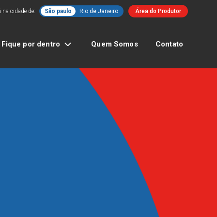
 na cidade de:
São paulo
Rio de Janeiro
Área do Produtor
Fique por dentro
Quem Somos
Contato