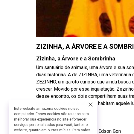
ZIZINHA, A ÁRVORE E A SOMBR
Zizinha, a Árvore e a Sombrinha
Um santuário de animais, uma árvore e sua so
duas histórias. A de ZIZINHA, uma veterinária
ZEZINHO, um garoto curioso que ainda busca d
crescer. Movido por essa inquietação, Zezinho v
desse encontro, os dois compartilham suas traj
metafóricas dos animais que habitam aquele lu
Este website armazena cookies no seu
computador. Esses cookies são usados para
Ficha Técnica:
melhorar sua experiência no site e fornecer
Direção: Edson Gon
serviços personalizados para você, tanto no
website, quanto em outras mídias. Para saber
Dramaturgia: Rodrigo Cesar e Edson Gon