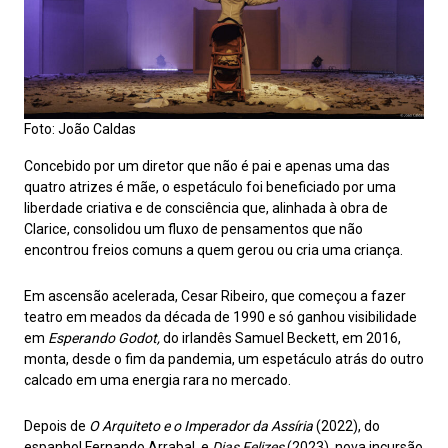
Foto: João Caldas
Concebido por um diretor que não é pai e apenas uma das
quatro atrizes é mãe, o espetáculo foi beneficiado por uma
liberdade criativa e de consciência que, alinhada à obra de
Clarice, consolidou um fluxo de pensamentos que não
encontrou freios comuns a quem gerou ou cria uma criança.
Em ascensão acelerada, Cesar Ribeiro, que começou a fazer
teatro em meados da década de 1990 e só ganhou visibilidade
em
Esperando Godot,
do irlandês Samuel Beckett, em 2016,
monta, desde o fim da pandemia, um espetáculo atrás do outro
calcado em uma energia rara no mercado.
Depois de
O Arquiteto e o Imperador da Assíria
(2022), do
espanhol Fernando Arrabal, e
Dias Felizes
(2023), nova incursão