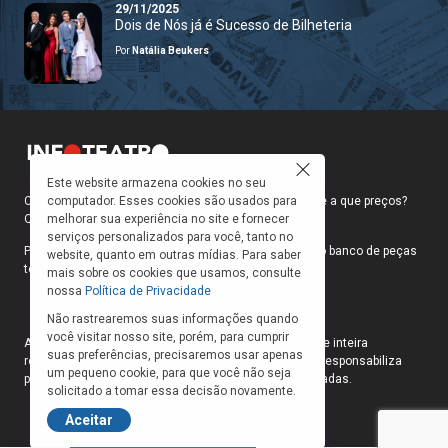
29/11/2025
Dois de Nós já é Sucesso de Bilheteria
Por
Natália Beukers
Este website armazena cookies no seu
Como faço para ir ao teatro? Onde compro ingressos e a que preços?
computador. Esses cookies são usados para
Quais peças estão em cartaz?
melhorar sua experiência no site e fornecer
serviços personalizados para você, tanto no
Para responder a essas e outras perguntas, criamos o banco de peças
website, quanto em outras mídias. Para saber
teatrais do INFOTEATRO.
mais sobre os cookies que usamos, consulte
nossa
Política de Privacidade
Não rastrearemos suas informações quando
você visitar nosso site, porém, para cumprir
As informações das peças cadastradas no site são de inteira
suas preferências, precisaremos usar apenas
responsabilidade das produções. O Infoteatro não se responsabiliza
um pequeno cookie, para que você não seja
pela atualização das informações das peças cadastradas.
solicitado a tomar essa decisão novamente.
Aceitar