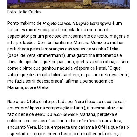
Foto: João Caldas
Ponto máximo de
Projeto Clarice,
A Legião Estrangeira
é um
daqueles momentos para ficar colado na memória do
espectador por um precioso entrosamento de texto, imagens e
interpretações. Com brilhantismo, Mariana Muniz é a mulher
perturbada pelas lembranças das visitas da vizinha Ofélia
(papel de Vera Zimmermann), uma garotinha intrometida e
cheia de opiniões, que, no passado, quebrava sua rotina, assim
como o pinto que ganhou naquela véspera de Natal. “O que
valia é que dizia muita tolice também, o que, no meu desalento,
me fazia sorrir desesperada”, afirma a personagem de
Mariana, sobre Ofélia.
Não à toa Ofélia é interpretado por Vera (ilesa ao risco de cair
em estereótipos na composição infantil), a mesma atriz que
faz o bebê de
Menino a Bico de Pena
. Mariana, perplexa e
sublime, cresce aos céus diante das reflexões da narradora,
enquanto Vera, lúdica, empresta um carisma à Ofélia que faz o
espectador compreender o fascínio da mulher pela criança.