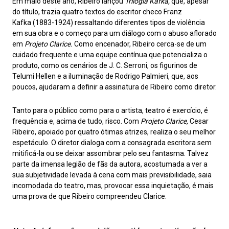
Em maio deste ano, Ribeiro lançou
Trilogia Kafka,
que, apesar
do título, trazia quatro textos do escritor checo Franz
Kafka
(1883-1924) ressaltando diferentes tipos de violência
em sua obra e o começo para um diálogo com o abuso aflorado
em
Projeto Clarice.
Como encenador, Ribeiro cerca-se de um
cuidado frequente e uma equipe contínua que potencializa o
produto, como os cenários de J. C. Serroni, os figurinos de
Telumi Hellen e a iluminação de Rodrigo Palmieri, que, aos
poucos, ajudaram a definir a assinatura de Ribeiro como diretor.
Tanto para o público como para o artista, teatro é exercício, é
frequência e, acima de tudo, risco. Com
Projeto Clarice,
Cesar
Ribeiro, apoiado por quatro ótimas atrizes, realiza o seu melhor
espetáculo. O diretor dialoga com a consagrada escritora sem
mitificá-la ou se deixar assombrar pelo seu fantasma. Talvez
parte da imensa legião de fãs da autora, acostumada a ver a
sua subjetividade levada à cena com mais previsibilidade, saia
incomodada do teatro, mas, provocar essa inquietação, é mais
uma prova de que Ribeiro compreendeu Clarice.