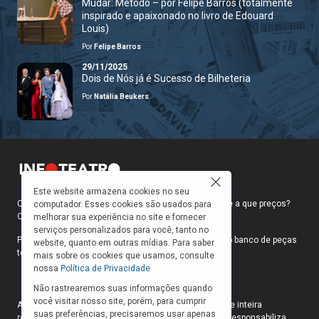
Mudar: Método – por Felipe Barros (totalmente
inspirado e apaixonado no livro de Edouard
Louis)
Por
Felipe Barros
29/11/2025
Dois de Nós já é Sucesso de Bilheteria
Por
Natália Beukers
Este website armazena cookies no seu
Como faço para ir ao teatro? Onde compro ingressos e a que preços?
computador. Esses cookies são usados para
Quais peças estão em cartaz?
melhorar sua experiência no site e fornecer
serviços personalizados para você, tanto no
Para responder a essas e outras perguntas, criamos o banco de peças
website, quanto em outras mídias. Para saber
teatrais do INFOTEATRO.
mais sobre os cookies que usamos, consulte
nossa
Política de Privacidade
Não rastrearemos suas informações quando
você visitar nosso site, porém, para cumprir
As informações das peças cadastradas no site são de inteira
suas preferências, precisaremos usar apenas
responsabilidade das produções. O Infoteatro não se responsabiliza