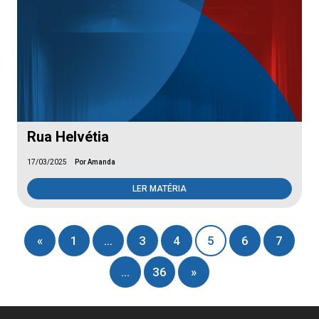
Rua Helvétia
17/03/2025
Por Amanda
LER MATÉRIA
«
1
…
3
4
5
6
7
…
36
»