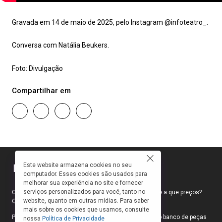
Gravada em 14 de maio de 2025, pelo Instagram @infoteatro_.
Conversa com Natália Beukers.
Foto: Divulgação
Compartilhar em
Este website armazena cookies no seu
computador. Esses cookies são usados para
melhorar sua experiência no site e fornecer
serviços personalizados para você, tanto no
Como faço para ir ao teatro? Onde compro ingressos e a que preços?
website, quanto em outras mídias. Para saber
Quais peças estão em cartaz?
mais sobre os cookies que usamos, consulte
Para responder a essas e outras perguntas, criamos o banco de peças
nossa
Política de Privacidade