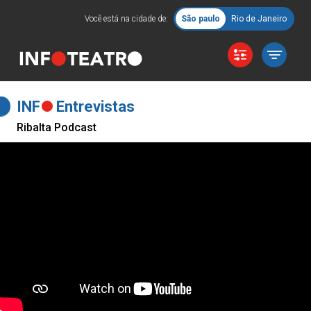
Você está na cidade de:
São paulo
Rio de Janeiro
INF
Entrevistas
Ribalta Podcast