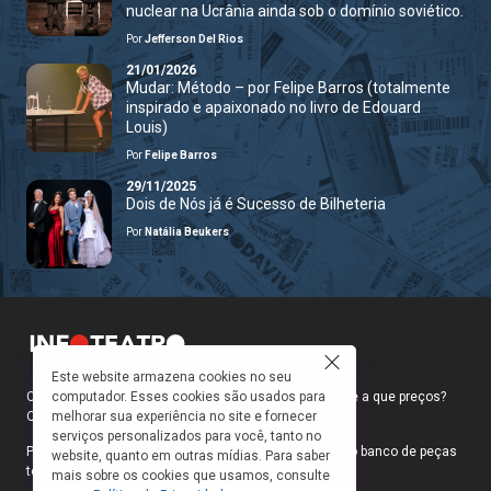
nuclear na Ucrânia ainda sob o domínio soviético.
Por
Jefferson Del Rios
21/01/2026
Mudar: Método – por Felipe Barros (totalmente
inspirado e apaixonado no livro de Edouard
Louis)
Por
Felipe Barros
29/11/2025
Dois de Nós já é Sucesso de Bilheteria
Por
Natália Beukers
Este website armazena cookies no seu
Como faço para ir ao teatro? Onde compro ingressos e a que preços?
computador. Esses cookies são usados para
Quais peças estão em cartaz?
melhorar sua experiência no site e fornecer
serviços personalizados para você, tanto no
Para responder a essas e outras perguntas, criamos o banco de peças
website, quanto em outras mídias. Para saber
teatrais do INFOTEATRO.
mais sobre os cookies que usamos, consulte