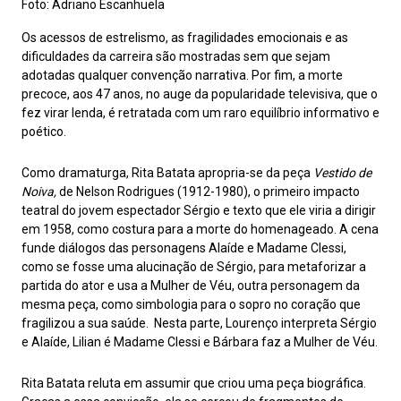
Foto: Adriano Escanhuela
Os acessos de estrelismo, as fragilidades emocionais e as
dificuldades da carreira são mostradas sem que sejam
adotadas qualquer convenção narrativa. Por fim, a morte
precoce, aos 47 anos, no auge da popularidade televisiva, que o
fez virar lenda, é retratada com um raro equilíbrio informativo e
poético.
Como dramaturga, Rita Batata apropria-se da peça
Vestido de
Noiva,
de Nelson Rodrigues (1912-1980), o primeiro impacto
teatral do jovem espectador Sérgio e texto que ele viria a dirigir
em 1958, como costura para a morte do homenageado. A cena
funde diálogos das personagens Alaíde e Madame Clessi,
como se fosse uma alucinação de Sérgio, para metaforizar a
partida do ator e usa a Mulher de Véu, outra personagem da
mesma peça, como simbologia para o sopro no coração que
fragilizou a sua saúde. Nesta parte, Lourenço interpreta Sérgio
e Alaíde, Lilian é Madame Clessi e Bárbara faz a Mulher de Véu.
Rita Batata reluta em assumir que criou uma peça biográfica.