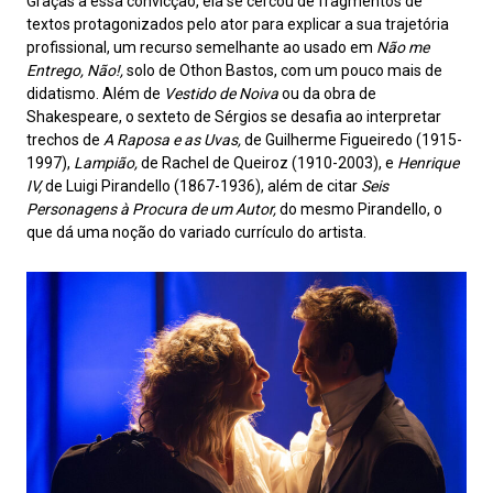
Graças a essa convicção, ela se cercou de fragmentos de
textos protagonizados pelo ator para explicar a sua trajetória
profissional, um recurso semelhante ao usado em
Não me
Entrego, Não!,
solo de Othon Bastos, com um pouco mais de
didatismo. Além de
Vestido de Noiva
ou da obra de
Shakespeare, o sexteto de Sérgios se desafia ao interpretar
trechos de
A Raposa e as Uvas,
de Guilherme Figueiredo (1915-
1997),
Lampião,
de Rachel de Queiroz (1910-2003), e
Henrique
IV,
de Luigi Pirandello (1867-1936), além de citar
Seis
Personagens à Procura de um Autor,
do mesmo Pirandello, o
que dá uma noção do variado currículo do artista.