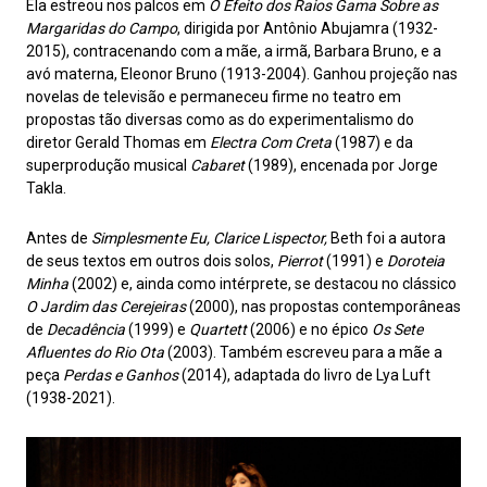
Ela estreou nos palcos em
O Efeito dos Raios Gama Sobre as
Margaridas do Campo
, dirigida por Antônio Abujamra (1932-
2015), contracenando com a mãe, a irmã, Barbara Bruno, e a
avó materna, Eleonor Bruno (1913-2004). Ganhou projeção nas
novelas de televisão e permaneceu firme no teatro em
propostas tão diversas como as do experimentalismo do
diretor Gerald Thomas em
Electra Com Creta
(1987) e da
superprodução musical
Cabaret
(1989), encenada por Jorge
Takla.
Antes de
Simplesmente Eu, Clarice Lispector,
Beth foi a autora
de seus textos em outros dois solos,
Pierrot
(1991) e
Doroteia
Minha
(2002) e, ainda como intérprete, se destacou no clássico
O Jardim das Cerejeiras
(2000), nas propostas contemporâneas
de
Decadência
(1999) e
Quartett
(2006) e no épico
Os Sete
Afluentes do Rio Ota
(2003). Também escreveu para a mãe a
peça
Perdas e Ganhos
(2014), adaptada do livro de Lya Luft
(1938-2021).