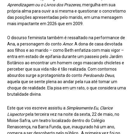
Aprendizagem ou o Livros dos Prazeres,
mergulha em sua
própria alma para ouvir a si mesma e questionar o concretismo
das posições apresentadas pelo marido, em uma mensagem
mais impactante em 2026 que em 2009.
O discurso feminista também é ressaltado na performance de
Ana, a personagem do conto
Amor.
A dona de casa devotada
aos filhos e ao marido – como Beth enfatiza com mais vigor –
entra em estado de epifania durante um passeio pelo Jardim
Botânico ao encontrar um homem cego mascando chicletes e
perceber que sua vida não é tão realizada. Com contornos
absurdos surge a protagonista do conto
Perdoando Deus,
aquela que se sente plena ao andar pela rua até tomar um
choque de realidade. Ela pisa em um rato, o que considera uma
brutalidade divina.
Este que vos escreve assistiu a
Simplesmente Eu, Clarice
Lispector
pela terceira vez na noite da sexta, 22 de maio, no
Moise Safra, um teatro localizado dentro do Colégio
Renascença, na Barra Funda, que, inaugurado há um ano,
começa a ser descoberto pelo público. A primeira vez foi no