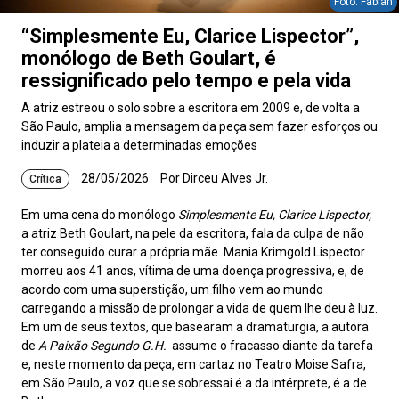
Foto: Fabian
“Simplesmente Eu, Clarice Lispector”,
monólogo de Beth Goulart, é
ressignificado pelo tempo e pela vida
A atriz estreou o solo sobre a escritora em 2009 e, de volta a
São Paulo, amplia a mensagem da peça sem fazer esforços ou
induzir a plateia a determinadas emoções
28/05/2026
Por Dirceu Alves Jr.
Crítica
Em uma cena do monólogo
Simplesmente Eu, Clarice Lispector,
a atriz Beth Goulart, na pele da escritora, fala da culpa de não
ter conseguido curar a própria mãe. Mania Krimgold Lispector
morreu aos 41 anos, vítima de uma doença progressiva, e, de
acordo com uma superstição, um filho vem ao mundo
carregando a missão de prolongar a vida de quem lhe deu à luz.
Em um de seus textos, que basearam a dramaturgia, a autora
de
A Paixão Segundo G.H.
assume o fracasso diante da tarefa
e, neste momento da peça, em cartaz no Teatro Moise Safra,
em São Paulo, a voz que se sobressai é a da intérprete, é a de