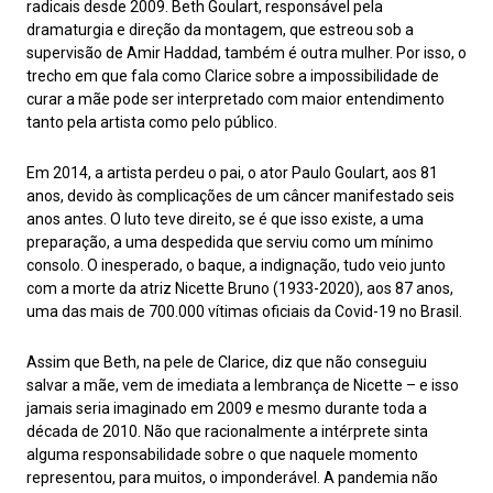
radicais desde 2009. Beth Goulart, responsável pela
dramaturgia e direção da montagem, que estreou sob a
supervisão de Amir Haddad, também é outra mulher. Por isso, o
trecho em que fala como Clarice sobre a impossibilidade de
curar a mãe pode ser interpretado com maior entendimento
tanto pela artista como pelo público.
Em 2014, a artista perdeu o pai, o ator Paulo Goulart, aos 81
anos, devido às complicações de um câncer manifestado seis
anos antes. O luto teve direito, se é que isso existe, a uma
preparação, a uma despedida que serviu como um mínimo
consolo. O inesperado, o baque, a indignação, tudo veio junto
com a morte da atriz Nicette Bruno (1933-2020), aos 87 anos,
uma das mais de 700.000 vítimas oficiais da Covid-19 no Brasil.
Assim que Beth, na pele de Clarice, diz que não conseguiu
salvar a mãe, vem de imediata a lembrança de Nicette – e isso
jamais seria imaginado em 2009 e mesmo durante toda a
década de 2010. Não que racionalmente a intérprete sinta
alguma responsabilidade sobre o que naquele momento
representou, para muitos, o imponderável. A pandemia não