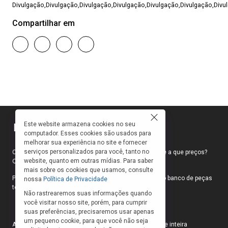
Divulgação,Divulgação,Divulgação,Divulgação,Divulgação,Divulgação,Divu
Compartilhar em
Este website armazena cookies no seu
computador. Esses cookies são usados para
melhorar sua experiência no site e fornecer
serviços personalizados para você, tanto no
Como faço para ir ao teatro? Onde compro ingressos e a que preços?
website, quanto em outras mídias. Para saber
Quais peças estão em cartaz?
mais sobre os cookies que usamos, consulte
Para responder a essas e outras perguntas, criamos o banco de peças
nossa
Política de Privacidade
teatrais do INFOTEATRO.
Não rastrearemos suas informações quando
você visitar nosso site, porém, para cumprir
suas preferências, precisaremos usar apenas
um pequeno cookie, para que você não seja
As informações das peças cadastradas no site são de inteira