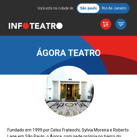
Você está na cidade de:
São paulo
Rio de Janeiro
ÁGORA TEATRO
Fundado em 1999 por Celso Frateschi, Sylvia Moreira e Roberto
Lage em São Paulo, o Ágora, com sede própria no bairro do