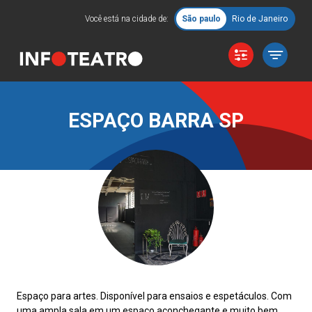
Você está na cidade de:
São paulo
Rio de Janeiro
ESPAÇO BARRA SP
Espaço para artes. Disponível para ensaios e espetáculos. Com
uma ampla sala em um espaço aconchegante e muito bem