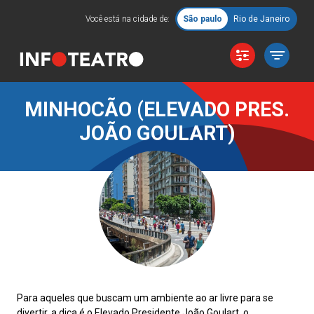
Você está na cidade de:
São paulo
Rio de Janeiro
MINHOCÃO (ELEVADO PRES.
JOÃO GOULART)
Para aqueles que buscam um ambiente ao ar livre para se
divertir, a dica é o Elevado Presidente João Goulart, o