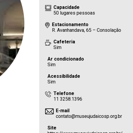
Capacidade
50 lugares pessoas
Estacionamento
R. Avanhandava, 65 – Consolação
Cafeteria
Sim
Ar condicionado
Sim
Acessibilidade
Sim
Telefone
11 3258.1396
E-mail
contato@museujudaicosp.org.br
Site