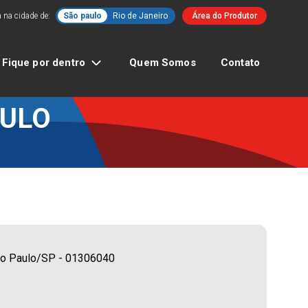
 na cidade de:
São paulo
Rio de Janeiro
Área do Produtor
Fique por dentro
Quem Somos
Contato
AULO
São Paulo/SP - 01306040