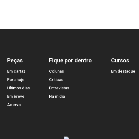
Peças
Fique por dentro
Cursos
Em cartaz
Colunas
Em destaque
Para hoje
Críticas
Últimos dias
Entrevistas
Em breve
Na mídia
Acervo