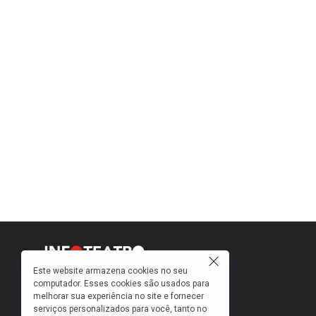
Este website armazena cookies no seu
computador. Esses cookies são usados para
Como faço para ir ao teatro? Onde compro
melhorar sua experiência no site e fornecer
ingressos e a que preços? Quais peças estão
serviços personalizados para você, tanto no
em cartaz?