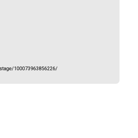
listage/100073963856226/