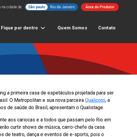
 na cidade de:
São paulo
Rio de Janeiro
Área do Produtor
Fique por dentro
Quem Somos
Contato
ng a primeira casa de espetáculos projetada para ser
il. O Metropolitan e sua nova parceira
Qualicorp
, a
os de saúde do Brasil, apresentam o Qualistage.
nte aos cariocas e a todos que passam pelo Rio em
rão curtir shows de música, carro-chefe da casa
 de teatro, dança e eventos de e-sports, pois o