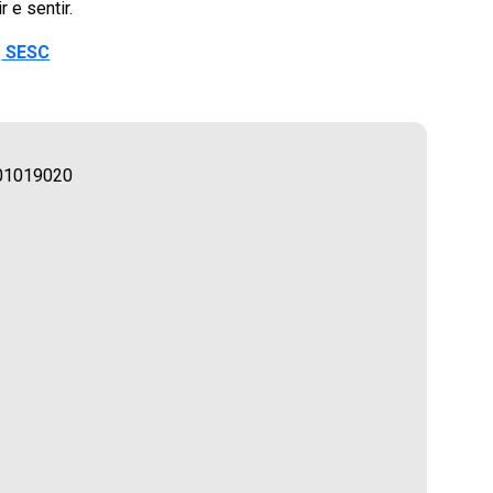
 e sentir.
o
SESC
 01019020