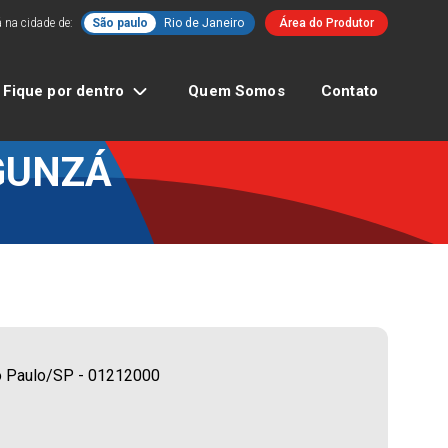
 na cidade de:
São paulo
Rio de Janeiro
Área do Produtor
Fique por dentro
Quem Somos
Contato
GUNZÁ
ão Paulo/SP - 01212000