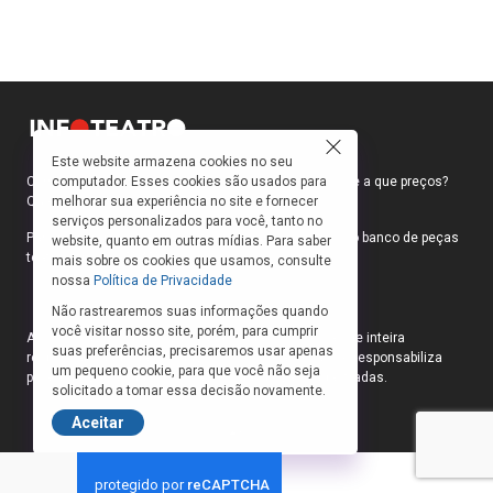
Este website armazena cookies no seu
computador. Esses cookies são usados para
Como faço para ir ao teatro? Onde compro ingressos e a que preços?
melhorar sua experiência no site e fornecer
Quais peças estão em cartaz?
serviços personalizados para você, tanto no
Para responder a essas e outras perguntas, criamos o banco de peças
website, quanto em outras mídias. Para saber
teatrais do INFOTEATRO.
mais sobre os cookies que usamos, consulte
nossa
Política de Privacidade
Não rastrearemos suas informações quando
você visitar nosso site, porém, para cumprir
As informações das peças cadastradas no site são de inteira
suas preferências, precisaremos usar apenas
responsabilidade das produções. O Infoteatro não se responsabiliza
um pequeno cookie, para que você não seja
pela atualização das informações das peças cadastradas.
solicitado a tomar essa decisão novamente.
Aceitar