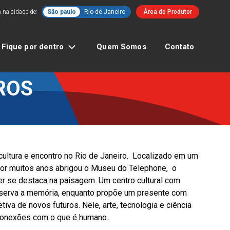
 na cidade de:
São paulo
Rio de Janeiro
Área do Produtor
Fique por dentro
Quem Somos
Contato
ROS
cultura e encontro no Rio de Janeiro. Localizado em um
 por muitos anos abrigou o Museu do Telephone, o
er se destaca na paisagem. Um centro cultural com
reserva a memória, enquanto propõe um presente com
tiva de novos futuros. Nele, arte, tecnologia e ciência
conexões com o que é humano.