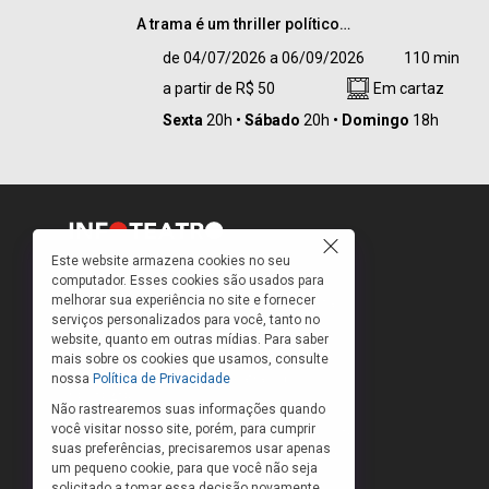
A trama é um thriller político…
A trama é um thriller político contemporâneo
de 04/07/2026 a 06/09/2026
110 min
ambientado no escritório de campanha de Édipo,
a partir de R$ 50
Em cartaz
candidato prestes a vencer uma eleição majoritári
Conservando as unidades clássicas de tempo, es
Sexta
20h
Sábado
20h
Domingo
18h
e ação, a peça traz, além do suspense e de um pa
intrincado de relações familiares, uma profunda
sondagem existencial e um mergulho no
inconsciente. Assistimos à crise vertiginosa de u
político que, sem saber, transgrediu leis civilizatór
e que, por excesso de autoconfiança e orgulho,
Este website armazena cookies no seu
engendra a própria ruína.
computador. Esses cookies são usados para
Como faço para ir ao teatro? Onde compro
melhorar sua experiência no site e fornecer
ingressos e a que preços? Quais peças estão
serviços personalizados para você, tanto no
em cartaz?
website, quanto em outras mídias. Para saber
Para responder a essas e outras perguntas,
mais sobre os cookies que usamos, consulte
criamos o banco de peças teatrais do
nossa
Política de Privacidade
INFOTEATRO.
Não rastrearemos suas informações quando
você visitar nosso site, porém, para cumprir
As informações das peças cadastradas no site
suas preferências, precisaremos usar apenas
são de inteira responsabilidade das produções.
um pequeno cookie, para que você não seja
O Infoteatro não se responsabiliza pela
solicitado a tomar essa decisão novamente.