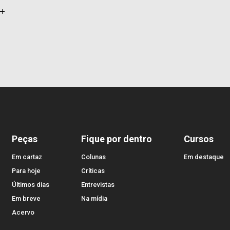
 um
a.
paço
inel
m
ias
Peças
Fique por dentro
Cursos
Em cartaz
Colunas
Em destaque
Para hoje
Críticas
Últimos dias
Entrevistas
Em breve
Na mídia
Acervo