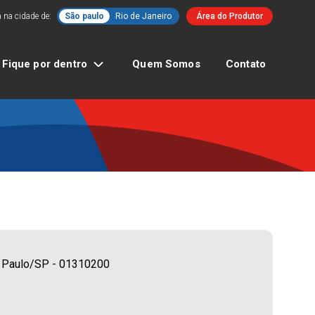
 na cidade de:
São paulo
Rio de Janeiro
Área do Produtor
Fique por dentro
Quem Somos
Contato
ão Paulo/SP - 01310200